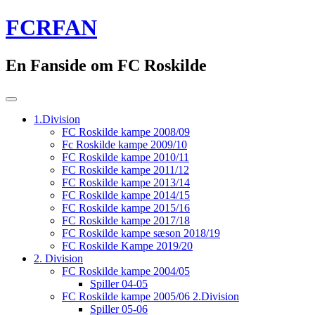
Skip
FCRFAN
to
content
En Fanside om FC Roskilde
1.Division
FC Roskilde kampe 2008/09
Fc Roskilde kampe 2009/10
FC Roskilde kampe 2010/11
FC Roskilde kampe 2011/12
FC Roskilde kampe 2013/14
FC Roskilde kampe 2014/15
FC Roskilde kampe 2015/16
FC Roskilde kampe 2017/18
FC Roskilde kampe sæson 2018/19
FC Roskilde Kampe 2019/20
2. Division
FC Roskilde kampe 2004/05
Spiller 04-05
FC Roskilde kampe 2005/06 2.Division
Spiller 05-06