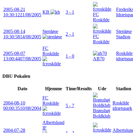
2005-08-21
Frederik
KB
3 - 1
FC
10:30:12
21/08/2005
Idrætspa
Roskilde
2005-08-14
Stenløse
Stenløse
2 - 1
FC
10:30:58
14/08/2005
Stadion
Roskilde
FC
2005-08-07
Roskilde
Roskilde
1 - 0
13:00:44
07/08/2005
AB70
idrætspa
DBU Pokalen
Dato
Hjemme
Time/Results
Ude
Stadion
FC
2004-08-10
Roskilde
Roskilde
5 - 7
00:00:35
10/08/2004
idrætspark
Brønshøj
Boldklub
Albertslund
IF
2004-07-28
Albertslun
1 - 2