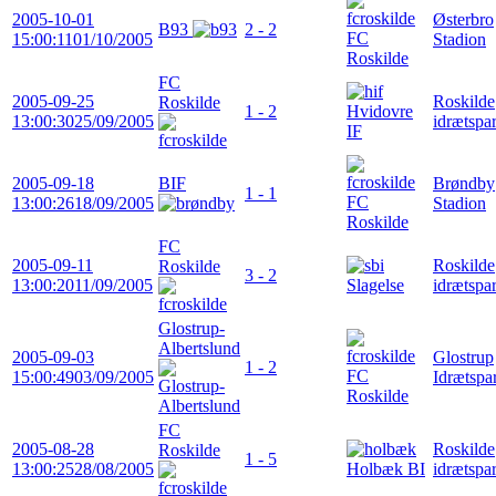
2005-10-01
Østerbro
B93
2 - 2
FC
15:00:11
01/10/2005
Stadion
Roskilde
FC
2005-09-25
Roskilde
Roskilde
1 - 2
Hvidovre
13:00:30
25/09/2005
idrætspa
IF
2005-09-18
BIF
Brøndby
1 - 1
FC
13:00:26
18/09/2005
Stadion
Roskilde
FC
2005-09-11
Roskilde
Roskilde
3 - 2
13:00:20
11/09/2005
Slagelse
idrætspa
Glostrup-
Albertslund
2005-09-03
Glostrup
1 - 2
FC
15:00:49
03/09/2005
Idrætspa
Roskilde
FC
2005-08-28
Roskilde
Roskilde
1 - 5
13:00:25
28/08/2005
Holbæk BI
idrætspa