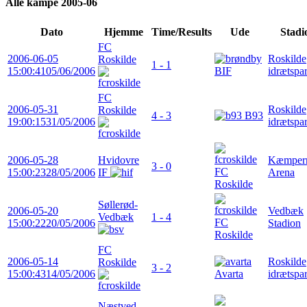
Alle kampe 2005-06
Dato
Hjemme
Time/Results
Ude
Stadi
FC
2006-06-05
Roskilde
Roskilde
1 - 1
15:00:41
05/06/2006
BIF
idrætspa
FC
2006-05-31
Roskilde
Roskilde
4 - 3
B93
19:00:15
31/05/2006
idrætspa
2006-05-28
Hvidovre
Kæmper
3 - 0
FC
15:00:23
28/05/2006
IF
Arena
Roskilde
Søllerød-
2006-05-20
Vedbæk
Vedbæk
1 - 4
FC
15:00:22
20/05/2006
Stadion
Roskilde
FC
2006-05-14
Roskilde
Roskilde
3 - 2
15:00:43
14/05/2006
Avarta
idrætspa
Næstved