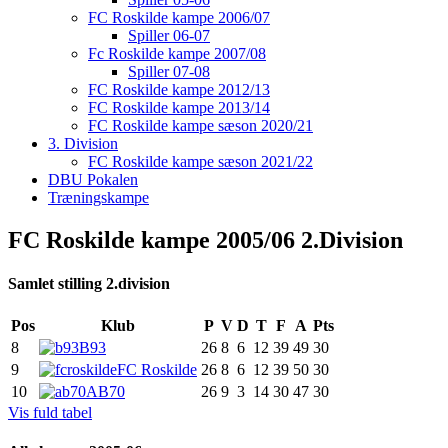
FC Roskilde kampe 2006/07
Spiller 06-07
Fc Roskilde kampe 2007/08
Spiller 07-08
FC Roskilde kampe 2012/13
FC Roskilde kampe 2013/14
FC Roskilde kampe sæson 2020/21
3. Division
FC Roskilde kampe sæson 2021/22
DBU Pokalen
Træningskampe
FC Roskilde kampe 2005/06 2.Division
Samlet stilling 2.division
Pos
Klub
P
V
D
T
F
A
Pts
8
B93
26
8
6
12
39
49
30
9
FC Roskilde
26
8
6
12
39
50
30
10
AB70
26
9
3
14
30
47
30
Vis fuld tabel