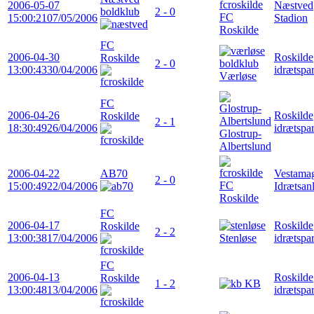
2006-05-07
Næstved
boldklub
2 - 0
FC
15:00:21
07/05/2006
Stadion
Roskilde
FC
2006-04-30
Roskilde
Roskilde
2 - 0
13:00:43
30/04/2006
idrætspa
Værløse
FC
2006-04-26
Roskilde
Roskilde
2 - 1
18:30:49
26/04/2006
idrætspa
Glostrup-
Albertslund
2006-04-22
AB70
Vestama
2 - 0
FC
15:00:49
22/04/2006
Idrætsan
Roskilde
FC
2006-04-17
Roskilde
Roskilde
2 - 2
13:00:38
17/04/2006
Stenløse
idrætspa
FC
2006-04-13
Roskilde
Roskilde
1 - 2
KB
13:00:48
13/04/2006
idrætspa