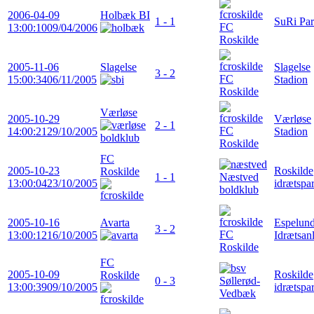
2006-04-09
Holbæk BI
1 - 1
SuRi Pa
FC
13:00:10
09/04/2006
Roskilde
2005-11-06
Slagelse
Slagelse
3 - 2
FC
15:00:34
06/11/2005
Stadion
Roskilde
Værløse
2005-10-29
Værløse
2 - 1
FC
14:00:21
29/10/2005
Stadion
Roskilde
FC
2005-10-23
Roskilde
Roskilde
1 - 1
Næstved
13:00:04
23/10/2005
idrætspa
boldklub
2005-10-16
Avarta
Espelun
3 - 2
FC
13:00:12
16/10/2005
Idrætsan
Roskilde
FC
2005-10-09
Roskilde
Roskilde
0 - 3
Søllerød-
13:00:39
09/10/2005
idrætspa
Vedbæk