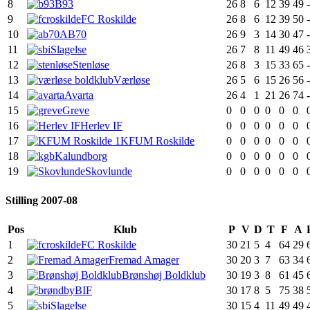
8
B93
26
8
6
12
39
49
9
FC Roskilde
26
8
6
12
39
50
10
AB70
26
9
3
14
30
47
11
Slagelse
26
7
8
11
49
46
12
Stenløse
26
8
3
15
33
65
13
Værløse
26
5
6
15
26
56
14
Avarta
26
4
1
21
26
74
15
Greve
0
0
0
0
0
0
16
Herlev IF
0
0
0
0
0
0
17
KFUM Roskilde
0
0
0
0
0
0
18
Kalundborg
0
0
0
0
0
0
19
Skovlunde
0
0
0
0
0
0
Stilling 2007-08
Pos
Klub
P
V
D
T
F
A
1
FC Roskilde
30
21
5
4
64
29
2
Fremad Amager
30
20
3
7
63
34
3
Brønshøj Boldklub
30
19
3
8
61
45
4
BIF
30
17
8
5
75
38
5
Slagelse
30
15
4
11
49
49