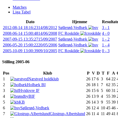
Matches
Liga Tabel
Dato
Hjemme
Resultat
2012-08-14 18:16:23
14/08/2012
Søllerød-Vedbæk
3 - 1
2008-06-14 15:00:48
14/06/2008
FC Roskilde
4 - 0
2007-09-15 13:35:27
15/09/2007
Søllerød-Vedbæk
1 - 2
2006-05-20 15:00:22
20/05/2006
Søllerød-Vedbæk
1 - 4
2005-10-09 13:00:39
09/10/2005
FC Roskilde
0 - 3
Stilling 2005-06
Pos
Klub
P
V
D
T
F
A
1
Næstved boldklub
26
17
6
3
64
22
2
Holbæk BI
26
18
1
7
62
35
3
Hvidovre IF
26
15
6
5
60
31
4
BIF
26
13
9
4
55
39
5
KB
26
14
3
9
55
39
6
Søllerød-Vedbæk
26
12
4
10
45
46
7
Glostrup-Albertslund
26
11
4
11
49
41