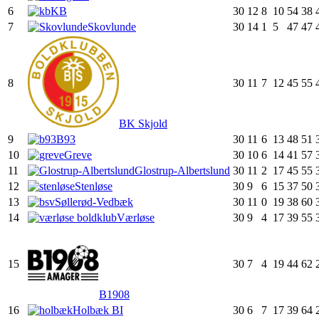
6
KB
30
12
8
10
54
38
7
Skovlunde
30
14
1
5
47
47
8
30
11
7
12
45
55
BK Skjold
9
B93
30
11
6
13
48
51
10
Greve
30
10
6
14
41
57
11
Glostrup-Albertslund
30
11
2
17
45
55
12
Stenløse
30
9
6
15
37
50
13
Søllerød-Vedbæk
30
11
0
19
38
60
14
Værløse
30
9
4
17
39
55
15
30
7
4
19
44
62
B1908
16
Holbæk BI
30
6
7
17
39
64