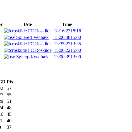
er
Ude
Time
FC Roskilde
18:16:23
18:16
Søllerød-Vedbæk
15:00:48
15:00
FC Roskilde
13:35:27
13:35
FC Roskilde
15:00:22
15:00
Søllerød-Vedbæk
13:00:39
13:00
GD
Pts
42
57
27
55
29
51
24
48
16
45
-1
40
8
37