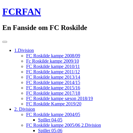
Skip
FCRFAN
to
content
En Fanside om FC Roskilde
1.Division
FC Roskilde kampe 2008/09
Fc Roskilde kampe 2009/10
FC Roskilde kampe 2010/11
FC Roskilde kampe 2011/12
FC Roskilde kampe 2013/14
FC Roskilde kampe 2014/15
FC Roskilde kampe 2015/16
FC Roskilde kampe 2017/18
FC Roskilde kampe sæson 2018/19
FC Roskilde Kampe 2019/20
2. Division
FC Roskilde kampe 2004/05
Spiller 04-05
FC Roskilde kampe 2005/06 2.Division
Spiller 05-06