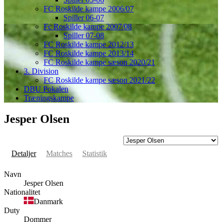
FC Roskilde kampe 2006/07
Spiller 06-07
Fc Roskilde kampe 2007/08
Spiller 07-08
FC Roskilde kampe 2012/13
FC Roskilde kampe 2013/14
FC Roskilde kampe sæson 2020/21
3. Division
FC Roskilde kampe sæson 2021/22
DBU Pokalen
Træningskampe
Jesper Olsen
Detaljer
Matches
Statistik
Navn
Jesper Olsen
Nationalitet
Danmark
Duty
Dommer