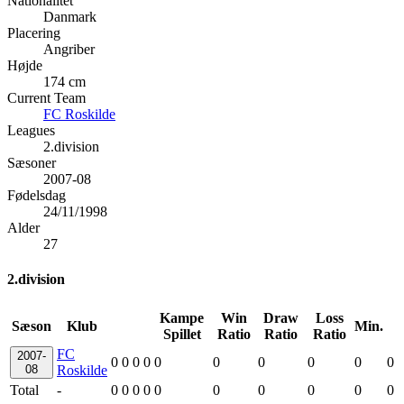
Nationalitet
Danmark
Placering
Angriber
Højde
174 cm
Current Team
FC Roskilde
Leagues
2.division
Sæsoner
2007-08
Fødelsdag
24/11/1998
Alder
27
2.division
Kampe
Win
Draw
Loss
Sæson
Klub
Min.
Spillet
Ratio
Ratio
Ratio
FC
2007-
0
0
0
0
0
0
0
0
0
0
08
Roskilde
Total
-
0
0
0
0
0
0
0
0
0
0