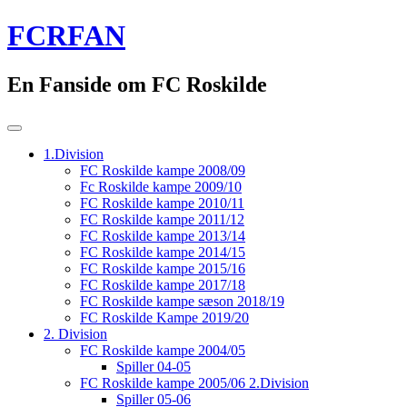
Skip
FCRFAN
to
content
En Fanside om FC Roskilde
1.Division
FC Roskilde kampe 2008/09
Fc Roskilde kampe 2009/10
FC Roskilde kampe 2010/11
FC Roskilde kampe 2011/12
FC Roskilde kampe 2013/14
FC Roskilde kampe 2014/15
FC Roskilde kampe 2015/16
FC Roskilde kampe 2017/18
FC Roskilde kampe sæson 2018/19
FC Roskilde Kampe 2019/20
2. Division
FC Roskilde kampe 2004/05
Spiller 04-05
FC Roskilde kampe 2005/06 2.Division
Spiller 05-06