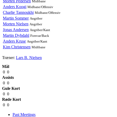
Morten Pedersen
Midtbane
Anders Koogi
Midbane/Offensiv
Charlie Tannoukhi
Midbane/Offensiv
Martin Sommer
Angriber
Morten Nielsen
Angriber
Jonas Andersen
Angriber/Kant
Martin Dybdahl
Forsvar/Back
Anders Kruse
Angriber/Kant
Kim Christensen
Midtbane
Træner:
Lars B. Nielsen
Mål
0
0
Assists
0
0
Gule Kort
0
0
Røde Kort
0
0
Past Meetings