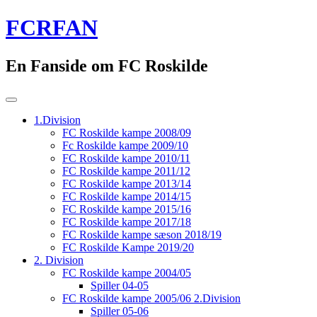
Skip
FCRFAN
to
content
En Fanside om FC Roskilde
1.Division
FC Roskilde kampe 2008/09
Fc Roskilde kampe 2009/10
FC Roskilde kampe 2010/11
FC Roskilde kampe 2011/12
FC Roskilde kampe 2013/14
FC Roskilde kampe 2014/15
FC Roskilde kampe 2015/16
FC Roskilde kampe 2017/18
FC Roskilde kampe sæson 2018/19
FC Roskilde Kampe 2019/20
2. Division
FC Roskilde kampe 2004/05
Spiller 04-05
FC Roskilde kampe 2005/06 2.Division
Spiller 05-06