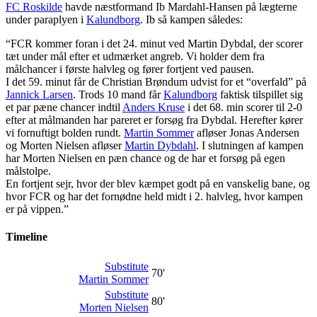
FC Roskilde
havde næstformand Ib Mardahl-Hansen på lægterne
under paraplyen i
Kalundborg
. Ib så kampen således:
“FCR kommer foran i det 24. minut ved Martin Dybdal, der scorer
tæt under mål efter et udmærket angreb. Vi holder dem fra
målchancer i første halvleg og fører fortjent ved pausen.
I det 59. minut får de Christian Brøndum udvist for et “overfald” på
Jannick Larsen
. Trods 10 mand får
Kalundborg
faktisk tilspillet sig
et par pæne chancer indtil
Anders Kruse
i det 68. min scorer til 2-0
efter at målmanden har pareret er forsøg fra Dybdal. Herefter kører
vi fornuftigt bolden rundt.
Martin Sommer
afløser Jonas Andersen
og Morten Nielsen afløser
Martin Dybdahl
. I slutningen af kampen
har Morten Nielsen en pæn chance og de har et forsøg på egen
målstolpe.
En fortjent sejr, hvor der blev kæmpet godt på en vanskelig bane, og
hvor FCR og har det fornødne held midt i 2. halvleg, hvor kampen
er på vippen.”
Timeline
Substitute
70'
Martin Sommer
Substitute
80'
Morten Nielsen