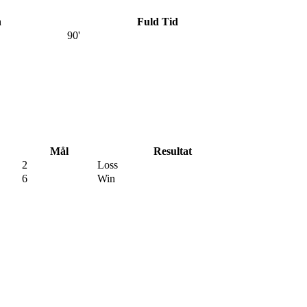
n
Fuld Tid
90'
Mål
Resultat
2
Loss
6
Win