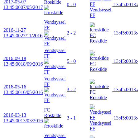
2017-05-07
Roskilde
0 - 0
13:45:00
13:
13:45:00
07/05/2017
Vendsyssel
FF
Vendsyssel
FF
2016-11-27
2 - 2
13:45:00
13:
FC
13:45:00
27/11/2016
Roskilde
Vendsyssel
FF
2016-09-18
5 - 0
13:45:00
13:
FC
13:45:00
18/09/2016
Roskilde
Vendsyssel
FF
2016-05-16
3 - 2
13:45:00
13:
FC
13:45:00
16/05/2016
Roskilde
FC
2016-03-13
Roskilde
3 - 1
13:45:00
13:
13:45:00
13/03/2016
Vendsyssel
FF
Vendsyssel