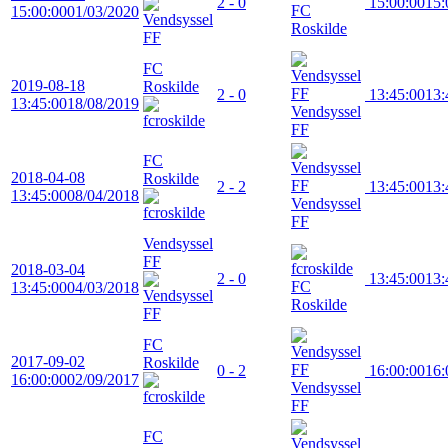
2 - 0
15:00:00
15:
FC
15:00:00
01/03/2020
Roskilde
FC
2019-08-18
Roskilde
2 - 0
13:45:00
13:
13:45:00
18/08/2019
Vendsyssel
FF
FC
2018-04-08
Roskilde
2 - 2
13:45:00
13:
13:45:00
08/04/2018
Vendsyssel
FF
Vendsyssel
FF
2018-03-04
2 - 0
13:45:00
13:
FC
13:45:00
04/03/2018
Roskilde
FC
2017-09-02
Roskilde
0 - 2
16:00:00
16:
16:00:00
02/09/2017
Vendsyssel
FF
FC