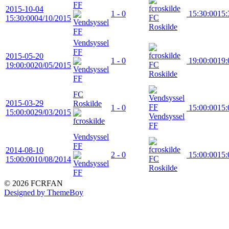
FF
2015-10-04
1 - 0
15:30:00
15:
FC
15:30:00
04/10/2015
Roskilde
Vendsyssel
FF
2015-05-20
1 - 0
19:00:00
19:
FC
19:00:00
20/05/2015
Roskilde
FC
2015-03-29
Roskilde
1 - 0
15:00:00
15:
15:00:00
29/03/2015
Vendsyssel
FF
Vendsyssel
FF
2014-08-10
2 - 0
15:00:00
15:
FC
15:00:00
10/08/2014
Roskilde
© 2026 FCRFAN
Designed by ThemeBoy