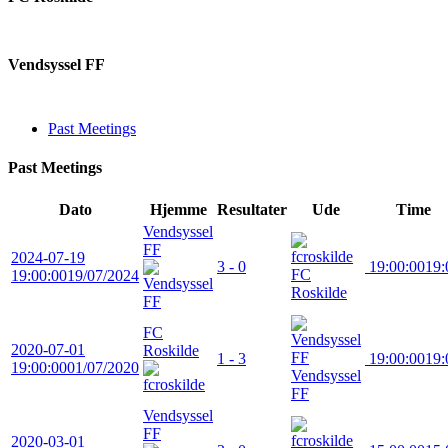
Vendsyssel FF
Past Meetings
Past Meetings
Dato
Hjemme
Resultater
Ude
Time
Vendsyssel
FF
2024-07-19
3 - 0
19:00:00
19:
FC
19:00:00
19/07/2024
Roskilde
FC
2020-07-01
Roskilde
1 - 3
19:00:00
19:
19:00:00
01/07/2020
Vendsyssel
FF
Vendsyssel
FF
2020-03-01