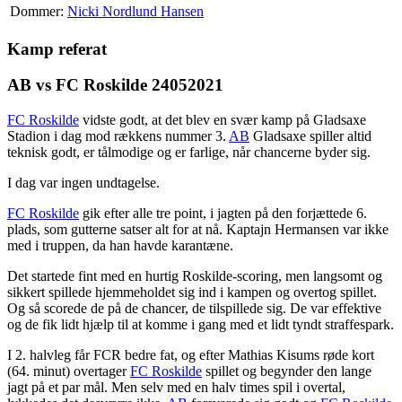
Dommer:
Nicki Nordlund Hansen
Kamp referat
AB vs FC Roskilde 24052021
FC Roskilde
vidste godt, at det blev en svær kamp på Gladsaxe
Stadion i dag mod rækkens nummer 3.
AB
Gladsaxe spiller altid
teknisk godt, er tålmodige og er farlige, når chancerne byder sig.
I dag var ingen undtagelse.
FC Roskilde
gik efter alle tre point, i jagten på den forjættede 6.
plads, som gutterne satser alt for at nå. Kaptajn Hermansen var ikke
med i truppen, da han havde karantæne.
Det startede fint med en hurtig Roskilde-scoring, men langsomt og
sikkert spillede hjemmeholdet sig ind i kampen og overtog spillet.
Og så scorede de på de chancer, de tilspillede sig. De var effektive
og de fik lidt hjælp til at komme i gang med et lidt tyndt straffespark.
I 2. halvleg får FCR bedre fat, og efter Mathias Kisums røde kort
(64. minut) overtager
FC Roskilde
spillet og begynder den lange
jagt på et par mål. Men selv med en halv times spil i overtal,