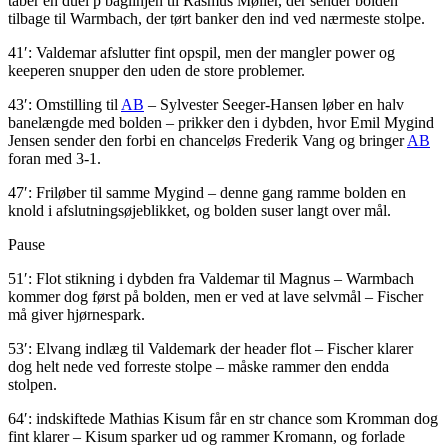
taber en duel p baglinjen til Rasmus Møller, der sender bolden
tilbage til Warmbach, der tørt banker den ind ved nærmeste stolpe.
41′: Valdemar afslutter fint opspil, men der mangler power og
keeperen snupper den uden de store problemer.
43′: Omstilling til
AB
– Sylvester Seeger-Hansen løber en halv
banelængde med bolden – prikker den i dybden, hvor Emil Mygind
Jensen sender den forbi en chanceløs Frederik Vang og bringer
AB
foran med 3-1.
47′: Friløber til samme Mygind – denne gang ramme bolden en
knold i afslutningsøjeblikket, og bolden suser langt over mål.
Pause
51′: Flot stikning i dybden fra Valdemar til Magnus – Warmbach
kommer dog først på bolden, men er ved at lave selvmål – Fischer
må giver hjørnespark.
53′: Elvang indlæg til Valdemark der header flot – Fischer klarer
dog helt nede ved forreste stolpe – måske rammer den endda
stolpen.
64′: indskiftede Mathias Kisum får en str chance som Kromman dog
fint klarer – Kisum sparker ud og rammer Kromann, og forlade