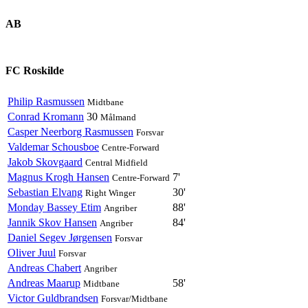
AB
FC Roskilde
Philip Rasmussen
Midtbane
Conrad Kromann
30
Målmand
Casper Neerborg Rasmussen
Forsvar
Valdemar Schousboe
Centre-Forward
Jakob Skovgaard
Central Midfield
Magnus Krogh Hansen
7'
Centre-Forward
Sebastian Elvang
30'
Right Winger
Monday Bassey Etim
88'
Angriber
Jannik Skov Hansen
84'
Angriber
Daniel Segev Jørgensen
Forsvar
Oliver Juul
Forsvar
Andreas Chabert
Angriber
Andreas Maarup
58'
Midtbane
Victor Guldbrandsen
Forsvar/Midtbane