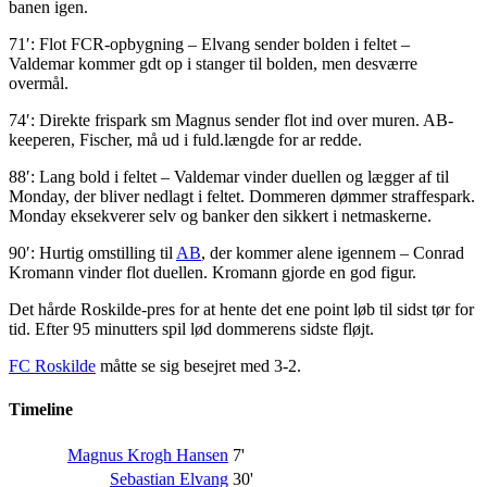
banen igen.
71′: Flot FCR-opbygning – Elvang sender bolden i feltet –
Valdemar kommer gdt op i stanger til bolden, men desværre
overmål.
74′: Direkte frispark sm Magnus sender flot ind over muren. AB-
keeperen, Fischer, må ud i fuld.længde for ar redde.
88′: Lang bold i feltet – Valdemar vinder duellen og lægger af til
Monday, der bliver nedlagt i feltet. Dommeren dømmer straffespark.
Monday eksekverer selv og banker den sikkert i netmaskerne.
90′: Hurtig omstilling til
AB
, der kommer alene igennem – Conrad
Kromann vinder flot duellen. Kromann gjorde en god figur.
Det hårde Roskilde-pres for at hente det ene point løb til sidst tør for
tid. Efter 95 minutters spil lød dommerens sidste fløjt.
FC Roskilde
måtte se sig besejret med 3-2.
Timeline
Magnus Krogh Hansen
7'
Sebastian Elvang
30'