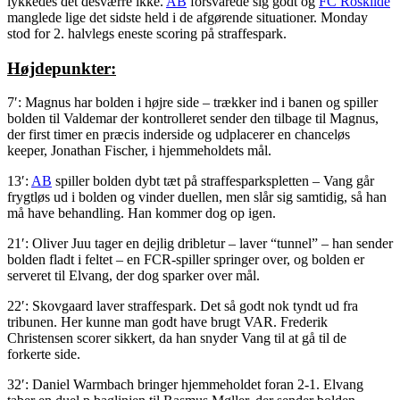
lykkedes det desværre ikke.
AB
forsvarede sig godt og
FC Roskilde
manglede lige det sidste held i de afgørende situationer. Monday
stod for 2. halvlegs eneste scoring på straffespark.
Højdepunkter:
7′: Magnus har bolden i højre side – trækker ind i banen og spiller
bolden til Valdemar der kontrolleret sender den tilbage til Magnus,
der first timer en præcis inderside og udplacerer en chanceløs
keeper, Jonathan Fischer, i hjemmeholdets mål.
13′:
AB
spiller bolden dybt tæt på straffesparkspletten – Vang går
frygtløs ud i bolden og vinder duellen, men slår sig samtidig, så han
må have behandling. Han kommer dog op igen.
21′: Oliver Juu tager en dejlig dribletur – laver “tunnel” – han sender
bolden fladt i feltet – en FCR-spiller springer over, og bolden er
serveret til Elvang, der dog sparker over mål.
22′: Skovgaard laver straffespark. Det så godt nok tyndt ud fra
tribunen. Her kunne man godt have brugt VAR. Frederik
Christensen scorer sikkert, da han snyder Vang til at gå til de
forkerte side.
32′: Daniel Warmbach bringer hjemmeholdet foran 2-1. Elvang