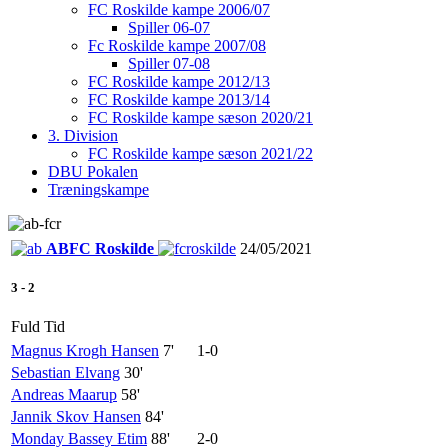
FC Roskilde kampe 2006/07
Spiller 06-07
Fc Roskilde kampe 2007/08
Spiller 07-08
FC Roskilde kampe 2012/13
FC Roskilde kampe 2013/14
FC Roskilde kampe sæson 2020/21
3. Division
FC Roskilde kampe sæson 2021/22
DBU Pokalen
Træningskampe
AB
FC Roskilde
24/05/2021
3
-
2
Fuld Tid
Magnus Krogh Hansen
7'
1-0
Sebastian Elvang
30'
Andreas Maarup
58'
Jannik Skov Hansen
84'
Monday Bassey Etim
88'
2-0