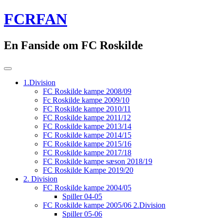
Skip
FCRFAN
to
content
En Fanside om FC Roskilde
1.Division
FC Roskilde kampe 2008/09
Fc Roskilde kampe 2009/10
FC Roskilde kampe 2010/11
FC Roskilde kampe 2011/12
FC Roskilde kampe 2013/14
FC Roskilde kampe 2014/15
FC Roskilde kampe 2015/16
FC Roskilde kampe 2017/18
FC Roskilde kampe sæson 2018/19
FC Roskilde Kampe 2019/20
2. Division
FC Roskilde kampe 2004/05
Spiller 04-05
FC Roskilde kampe 2005/06 2.Division
Spiller 05-06