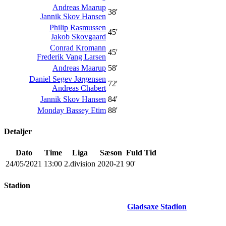
Andreas Maarup
38'
Jannik Skov Hansen
Philip Rasmussen
45'
Jakob Skovgaard
Conrad Kromann
45'
Frederik Vang Larsen
Andreas Maarup
58'
Daniel Segev Jørgensen
72'
Andreas Chabert
Jannik Skov Hansen
84'
Monday Bassey Etim
88'
Detaljer
Dato
Time
Liga
Sæson
Fuld Tid
24/05/2021
13:00
2.division
2020-21
90'
Stadion
Gladsaxe Stadion