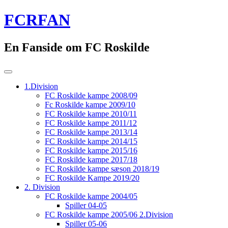
Skip
FCRFAN
to
content
En Fanside om FC Roskilde
1.Division
FC Roskilde kampe 2008/09
Fc Roskilde kampe 2009/10
FC Roskilde kampe 2010/11
FC Roskilde kampe 2011/12
FC Roskilde kampe 2013/14
FC Roskilde kampe 2014/15
FC Roskilde kampe 2015/16
FC Roskilde kampe 2017/18
FC Roskilde kampe sæson 2018/19
FC Roskilde Kampe 2019/20
2. Division
FC Roskilde kampe 2004/05
Spiller 04-05
FC Roskilde kampe 2005/06 2.Division
Spiller 05-06