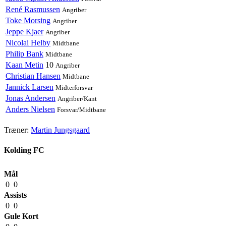
René Rasmussen
Angriber
Toke Morsing
Angriber
Jeppe Kjaer
Angriber
Nicolai Helby
Midtbane
Philip Bank
Midtbane
Kaan Metin
10
Angriber
Christian Hansen
Midtbane
Jannick Larsen
Midterforsvar
Jonas Andersen
Angriber/Kant
Anders Nielsen
Forsvar/Midtbane
Træner:
Martin Jungsgaard
Kolding FC
Mål
0
0
Assists
0
0
Gule Kort