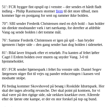
51′: FCR bygger fint opspil op i venstre – der sendes et hårdt fladt
indlæg – Philip Rasmussen stormer
frem
til det store tilbud, men
kommer lige en postgang for sent og rammer ikke bolden.
70”: SBI sender Frederik Christensen med en dyb bold – han holder
sin direkte modstander væk i tæt nærkamp, for derefter at afdrible
Vang og sende bolden i det tomme mål.
76′: Samme Frederik Christensen er igen på spil – han bryder
igennem i højre side – den gang sender han dog bolden i sidenettet.
81′: Bilal laver frispark efter et returløb. Fra kanten af feltet løfter
Cagri I Erdem bolden over muren og snyder Vang. 3-0 til
hjemmeholdet.
85′: FCR sender hjørnespark i feltet fra venstre side. Daniel Segev
Jørgensen stiger flot til vejrs og pander reduceringen i kassen ved
modsatte stolpe.
På fredag kommer Skovshoved på besøg i Roskilde Idrætspark. Her
skal der tages alvorlig revanche. Der skal point på kontoen, for vi
skal være på den rigtige side, når rækken knækker over. Allerede
efter de første otte kampe, er der en stor forskel på top og bund.