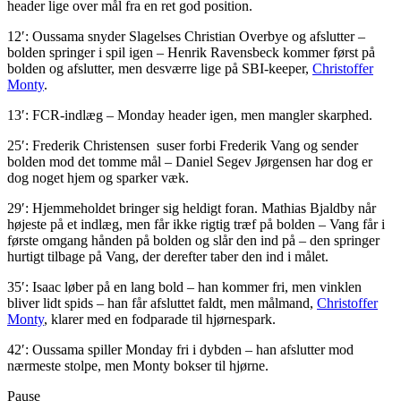
header lige over mål fra en ret god position.
12′: Oussama snyder Slagelses Christian Overbye og afslutter –
bolden springer i spil igen – Henrik Ravensbeck kommer først på
bolden og afslutter, men desværre lige på SBI-keeper,
Christoffer
Monty
.
13′: FCR-indlæg – Monday header igen, men mangler skarphed.
25′: Frederik Christensen suser forbi Frederik Vang og sender
bolden mod det tomme mål – Daniel Segev Jørgensen har dog er
dog noget hjem og sparker væk.
29′: Hjemmeholdet bringer sig heldigt foran. Mathias Bjaldby når
højeste på et indlæg, men får ikke rigtig træf på bolden – Vang får i
første omgang hånden på bolden og slår den ind på – den springer
hurtigt tilbage på Vang, der derefter taber den ind i målet.
35′: Isaac løber på en lang bold – han kommer fri, men vinklen
bliver lidt spids – han får afsluttet faldt, men målmand,
Christoffer
Monty
, klarer med en fodparade til hjørnespark.
42′: Oussama spiller Monday fri i dybden – han afslutter mod
nærmeste stolpe, men Monty bokser til hjørne.
Pause