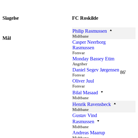
Slagelse
FC Roskilde
Philip Rasmussen
Midtbane
Mål
Casper Neerborg
Rasmussen
Forsvar
Monday Bassey Etim
Angriber
Daniel Segev Jørgensen
86'
Forsvar
Oliver Juul
Forsvar
Bilal Masaad
Midtbane
Henrik Ravensbeck
Midtbane
Gustav Vind
Rasmussen
Midtbane
Andreas Maarup
Midtbane