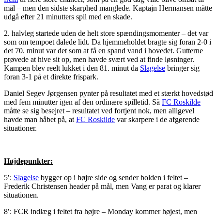
mål – men den sidste skarphed manglede. Kaptajn Hermansen måtte
udgå efter 21 minutters spil med en skade.
2. halvleg startede uden de helt store spændingsmomenter – det var
som om tempoet dalede lidt. Da hjemmeholdet bragte sig foran 2-0 i
det 70. minut var det som at få en spand vand i hovedet. Gutterne
prøvede at hive sit op, men havde svært ved at finde løsninger.
Kampen blev reelt lukket i den 81. minut da
Slagelse
bringer sig
foran 3-1 på et direkte frispark.
Daniel Segev Jørgensen pynter på resultatet med et stærkt hovedstød
med fem minutter igen af den ordinære spilletid. Så
FC Roskilde
måtte se sig besejret – resultatet ved fortjent nok, men alligevel
havde man håbet på, at
FC Roskilde
var skarpere i de afgørende
situationer.
Højdepunkter:
5′:
Slagelse
bygger op i højre side og sender bolden i feltet –
Frederik Christensen header på mål, men Vang er parat og klarer
situationen.
8′: FCR indlæg i feltet fra højre – Monday kommer højest, men