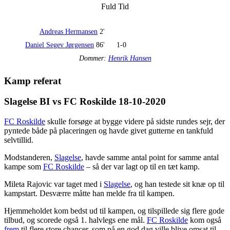
Fuld Tid
Andreas Hermansen
2'
Daniel Segev Jørgensen
86'
1-0
Dommer:
Henrik Hansen
Kamp referat
Slagelse BI vs FC Roskilde 18-10-2020
FC Roskilde
skulle forsøge at bygge videre på sidste rundes sejr, der
pyntede både på placeringen og havde givet gutterne en tankfuld
selvtillid.
Modstanderen,
Slagelse
, havde samme antal point for samme antal
kampe som
FC Roskilde
– så der var lagt op til en tæt kamp.
Mileta Rajovic var taget med i
Slagelse
, og han testede sit knæ op til
kampstart. Desværre måtte han melde fra til kampen.
Hjemmeholdet kom bedst ud til kampen, og tilspillede sig flere gode
tilbud, og scorede også 1. halvlegs ene mål.
FC Roskilde
kom også
frem
til flere store chancer, som på en god dag ville blive omsat til