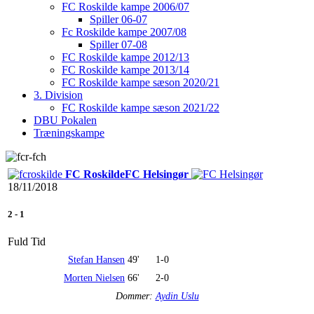
FC Roskilde kampe 2006/07
Spiller 06-07
Fc Roskilde kampe 2007/08
Spiller 07-08
FC Roskilde kampe 2012/13
FC Roskilde kampe 2013/14
FC Roskilde kampe sæson 2020/21
3. Division
FC Roskilde kampe sæson 2021/22
DBU Pokalen
Træningskampe
FC Roskilde
FC Helsingør
18/11/2018
2
-
1
Fuld Tid
Stefan Hansen
49'
1-0
Morten Nielsen
66'
2-0
Dommer:
Aydin Uslu