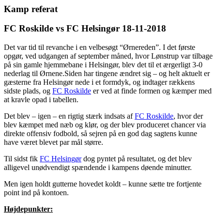
Kamp referat
FC Roskilde vs FC Helsingør 18-11-2018
Det var tid til revanche i en velbesøgt “Ørnereden”. I det første
opgør, ved udgangen af september måned, hvor Lønstrup var tilbage
på sin gamle hjemmebane i Helsingør, blev det til et ærgerligt 3-0
nederlag til Ørnene.Siden har tingene ændret sig – og helt aktuelt er
gæsterne fra Helsingør nede i et formdyk, og indtager rækkens
sidste plads, og
FC Roskilde
er ved at finde formen og kæmper med
at kravle opad i tabellen.
Det blev – igen – en rigtig stærk indsats af
FC Roskilde
, hvor der
blev kæmpet med næb og klør, og der blev produceret chancer via
direkte offensiv fodbold, så sejren på en god dag sagtens kunne
have været blevet par mål større.
Til sidst fik
FC Helsingør
dog pyntet på resultatet, og det blev
alligevel unødvendigt spændende i kampens døende minutter.
Men igen holdt gutterne hovedet koldt – kunne sætte tre fortjente
point ind på kontoen.
Højdepunkter: