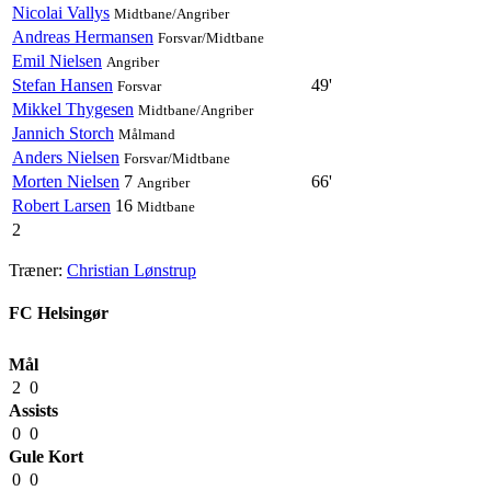
Nicolai Vallys
Midtbane/Angriber
Andreas Hermansen
Forsvar/Midtbane
Emil Nielsen
Angriber
Stefan Hansen
49'
Forsvar
Mikkel Thygesen
Midtbane/Angriber
Jannich Storch
Målmand
Anders Nielsen
Forsvar/Midtbane
Morten Nielsen
7
66'
Angriber
Robert Larsen
16
Midtbane
2
Træner:
Christian Lønstrup
FC Helsingør
Mål
2
0
Assists
0
0
Gule Kort
0
0