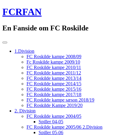
Skip
FCRFAN
to
content
En Fanside om FC Roskilde
1.Division
FC Roskilde kampe 2008/09
Fc Roskilde kampe 2009/10
FC Roskilde kampe 2010/11
FC Roskilde kampe 2011/12
FC Roskilde kampe 2013/14
FC Roskilde kampe 2014/15
FC Roskilde kampe 2015/16
FC Roskilde kampe 2017/18
FC Roskilde kampe sæson 2018/19
FC Roskilde Kampe 2019/20
2. Division
FC Roskilde kampe 2004/05
Spiller 04-05
FC Roskilde kampe 2005/06 2.Division
Spiller 05-06