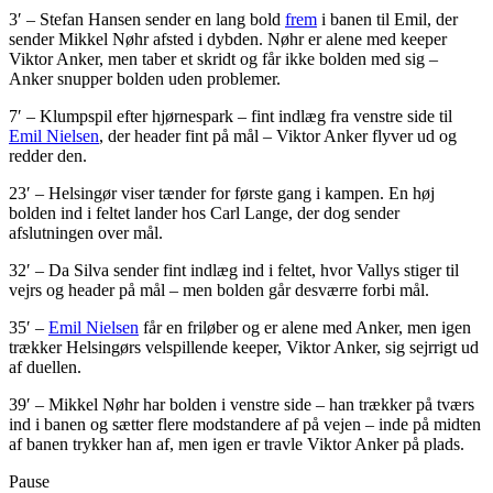
3′ – Stefan Hansen sender en lang bold
frem
i banen til Emil, der
sender Mikkel Nøhr afsted i dybden. Nøhr er alene med keeper
Viktor Anker, men taber et skridt og får ikke bolden med sig –
Anker snupper bolden uden problemer.
7′ – Klumpspil efter hjørnespark – fint indlæg fra venstre side til
Emil Nielsen
, der header fint på mål – Viktor Anker flyver ud og
redder den.
23′ – Helsingør viser tænder for første gang i kampen. En høj
bolden ind i feltet lander hos Carl Lange, der dog sender
afslutningen over mål.
32′ – Da Silva sender fint indlæg ind i feltet, hvor Vallys stiger til
vejrs og header på mål – men bolden går desværre forbi mål.
35′ –
Emil Nielsen
får en friløber og er alene med Anker, men igen
trækker Helsingørs velspillende keeper, Viktor Anker, sig sejrrigt ud
af duellen.
39′ – Mikkel Nøhr har bolden i venstre side – han trækker på tværs
ind i banen og sætter flere modstandere af på vejen – inde på midten
af banen trykker han af, men igen er travle Viktor Anker på plads.
Pause