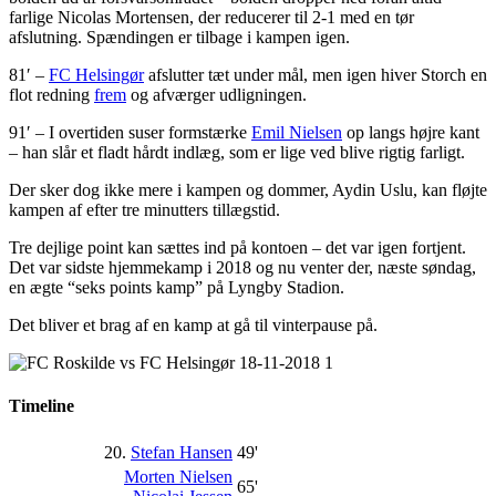
farlige Nicolas Mortensen, der reducerer til 2-1 med en tør
afslutning. Spændingen er tilbage i kampen igen.
81′ –
FC Helsingør
afslutter tæt under mål, men igen hiver Storch en
flot redning
frem
og afværger udligningen.
91′ – I overtiden suser formstærke
Emil Nielsen
op langs højre kant
– han slår et fladt hårdt indlæg, som er lige ved blive rigtig farligt.
Der sker dog ikke mere i kampen og dommer, Aydin Uslu, kan fløjte
kampen af efter tre minutters tillægstid.
Tre dejlige point kan sættes ind på kontoen – det var igen fortjent.
Det var sidste hjemmekamp i 2018 og nu venter der, næste søndag,
en ægte “seks points kamp” på Lyngby Stadion.
Det bliver et brag af en kamp at gå til vinterpause på.
Timeline
20.
Stefan Hansen
49'
Morten Nielsen
65'