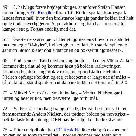
49′ – 2. halvlegs første højdepunkt gør, at anfører Stefan Hansen
kunne bringer
FC Roskilde
foran 1-0. Et fint sparket hjørnespark
landet foran mål, hvor den brølstærke kaptajn pander bolden ind helt
oppe under overliggeren. Super aktion – og han har nu scoret to
kampe i streg. Fortsat endelig med det.
51′ – Gæsterne svarer igen. Efter et hjørnespark bliver der afsluttet
med en ægte “tå-hyler”, hvilket giver høj fart. En stærkt spillende
Jannich Storch klarer dog situationen og bokser til hjørnespark.
66′ – Emil sendes afsted med en lang bolden – keeper Viktor Anker
kommer dog fint ud og kommer først på bolden. Afleveringen
kommer dog ikke langt nok væk og netop indskiftede Morten
Nielsen opfanger bolden og ser, at keeperen er langt ude af målet –
så fra lang afstand sparker han da bare bolden i et tomt mål til 2-0.
70′ – Mikkel Nøhr slår et smukt indlæg – Morten Nielsen går i
luften og header flot, men desværre lige forbi mål.
72′ – Vallys slår et indlæg fra højre side, der går helt modsat til en
fremstormende Anders Nielsen, der tordner bolden på træværket –
helt fantastisk afslutning. DEN havde fortjent en bedre skæbne.
75′ – Efter en dødbold, kan
FC Roskilde
ikke rigtig få ekspederet
bolden ud af forsvarsområdet – bolden dropper ned foran altid