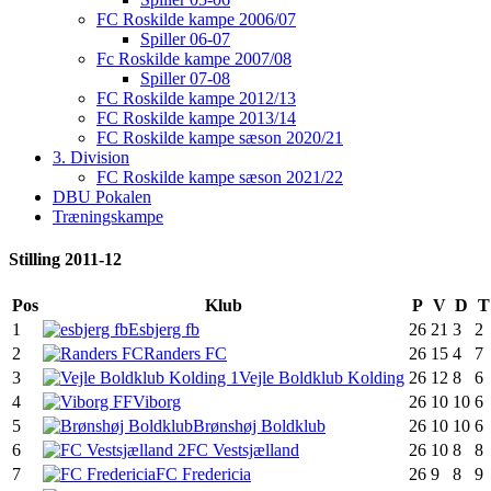
FC Roskilde kampe 2006/07
Spiller 06-07
Fc Roskilde kampe 2007/08
Spiller 07-08
FC Roskilde kampe 2012/13
FC Roskilde kampe 2013/14
FC Roskilde kampe sæson 2020/21
3. Division
FC Roskilde kampe sæson 2021/22
DBU Pokalen
Træningskampe
Stilling 2011-12
Pos
Klub
P
V
D
T
1
Esbjerg fb
26
21
3
2
2
Randers FC
26
15
4
7
3
Vejle Boldklub Kolding
26
12
8
6
4
Viborg
26
10
10
6
5
Brønshøj Boldklub
26
10
10
6
6
FC Vestsjælland
26
10
8
8
7
FC Fredericia
26
9
8
9