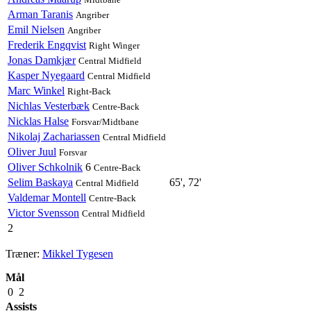
Arman Taranis
Angriber
Emil Nielsen
Angriber
Frederik Engqvist
Right Winger
Jonas Damkjær
Central Midfield
Kasper Nyegaard
Central Midfield
Marc Winkel
Right-Back
Nichlas Vesterbæk
Centre-Back
Nicklas Halse
Forsvar/Midtbane
Nikolaj Zachariassen
Central Midfield
Oliver Juul
Forsvar
Oliver Schkolnik
6
Centre-Back
Selim Baskaya
65', 72'
Central Midfield
Valdemar Montell
Centre-Back
Victor Svensson
Central Midfield
2
Træner:
Mikkel Tygesen
Mål
0
2
Assists