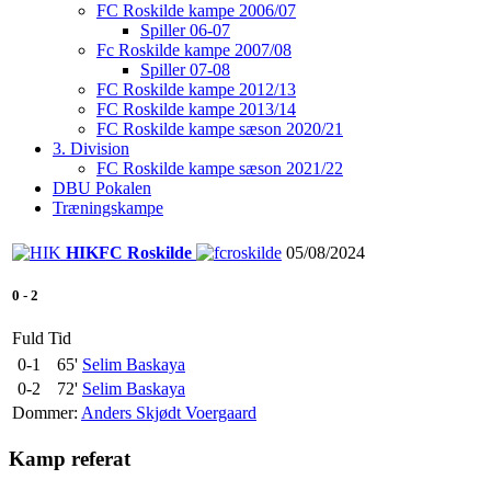
FC Roskilde kampe 2006/07
Spiller 06-07
Fc Roskilde kampe 2007/08
Spiller 07-08
FC Roskilde kampe 2012/13
FC Roskilde kampe 2013/14
FC Roskilde kampe sæson 2020/21
3. Division
FC Roskilde kampe sæson 2021/22
DBU Pokalen
Træningskampe
HIK
FC Roskilde
05/08/2024
0
-
2
Fuld Tid
0-1
65'
Selim Baskaya
0-2
72'
Selim Baskaya
Dommer:
Anders Skjødt Voergaard
Kamp referat