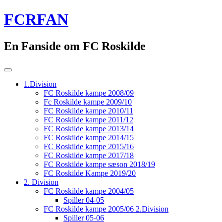
Skip
FCRFAN
to
content
En Fanside om FC Roskilde
1.Division
FC Roskilde kampe 2008/09
Fc Roskilde kampe 2009/10
FC Roskilde kampe 2010/11
FC Roskilde kampe 2011/12
FC Roskilde kampe 2013/14
FC Roskilde kampe 2014/15
FC Roskilde kampe 2015/16
FC Roskilde kampe 2017/18
FC Roskilde kampe sæson 2018/19
FC Roskilde Kampe 2019/20
2. Division
FC Roskilde kampe 2004/05
Spiller 04-05
FC Roskilde kampe 2005/06 2.Division
Spiller 05-06