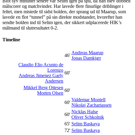
Blot syv minutter senere var Selim igen på spil, da han blev dobbelt
målscorer og matchvinder. Har lavede flere finurlige driblinger i
feltet, men mistede til sidst bolden, der sprang ud til Maarup, som
lavede en flot “tunnel” på sin direkte modstander, hvorefter han
sendte bolden ind til Selim igen, der sikkert udplacerede HIK’s
målmand til slutresultatet 0-2.
Timeline
Andreas Maarup
46'
Jonas Damkjær
Claudio Elio Acunto de
Lorenzo
60'
Andreas Jimenez Garly
Andersen
Mikkel Berg Ottesen
60'
Morten Olsen
Valdemar Montell
60'
Nikolaj Zachariassen
Nicklas Halse
60'
Oliver Schkolnik
65'
Selim Baskaya
72'
Selim Baskaya