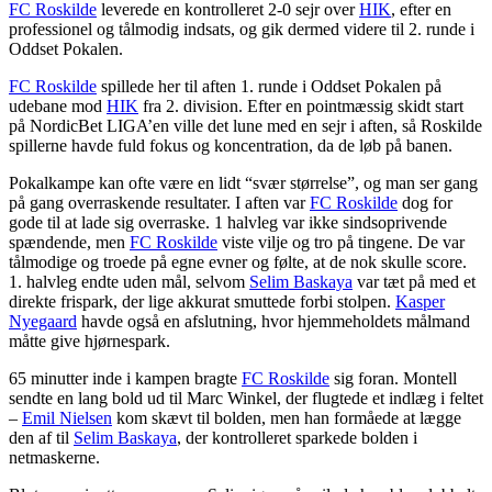
FC Roskilde
leverede en kontrolleret 2-0 sejr over
HIK
, efter en
professionel og tålmodig indsats, og gik dermed videre til 2. runde i
Oddset Pokalen.
FC Roskilde
spillede her til aften 1. runde i Oddset Pokalen på
udebane mod
HIK
fra 2. division. Efter en pointmæssig skidt start
på NordicBet LIGA’en ville det lune med en sejr i aften, så Roskilde
spillerne havde fuld fokus og koncentration, da de løb på banen.
Pokalkampe kan ofte være en lidt “svær størrelse”, og man ser gang
på gang overraskende resultater. I aften var
FC Roskilde
dog for
gode til at lade sig overraske. 1 halvleg var ikke sindsoprivende
spændende, men
FC Roskilde
viste vilje og tro på tingene. De var
tålmodige og troede på egne evner og følte, at de nok skulle score.
1. halvleg endte uden mål, selvom
Selim Baskaya
var tæt på med et
direkte frispark, der lige akkurat smuttede forbi stolpen.
Kasper
Nyegaard
havde også en afslutning, hvor hjemmeholdets målmand
måtte give hjørnespark.
65 minutter inde i kampen bragte
FC Roskilde
sig foran. Montell
sendte en lang bold ud til Marc Winkel, der flugtede et indlæg i feltet
–
Emil Nielsen
kom skævt til bolden, men han formåede at lægge
den af til
Selim Baskaya
, der kontrolleret sparkede bolden i
netmaskerne.