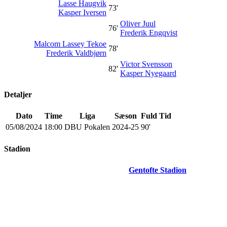
Lasse Haugvik
73'
Kasper Iversen
Oliver Juul
76'
Frederik Engqvist
Malcom Lassey Tekoe
78'
Frederik Valdbjørn
Victor Svensson
82'
Kasper Nyegaard
Detaljer
Dato
Time
Liga
Sæson
Fuld Tid
05/08/2024
18:00
DBU Pokalen
2024-25
90'
Stadion
Gentofte Stadion