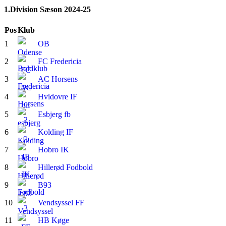
1.Division Sæson 2024-25
Pos
Klub
1
OB
2
FC Fredericia
3
AC Horsens
4
Hvidovre IF
5
Esbjerg fb
6
Kolding IF
7
Hobro IK
8
Hillerød Fodbold
9
B93
10
Vendsyssel FF
11
HB Køge