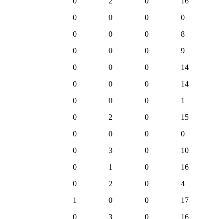
0
2
0
16
0
0
0
0
0
0
0
8
0
0
0
9
0
0
0
14
0
0
0
14
0
0
0
1
0
2
0
15
0
0
0
0
0
3
0
10
0
1
0
16
0
2
0
4
1
0
0
17
0
3
0
16