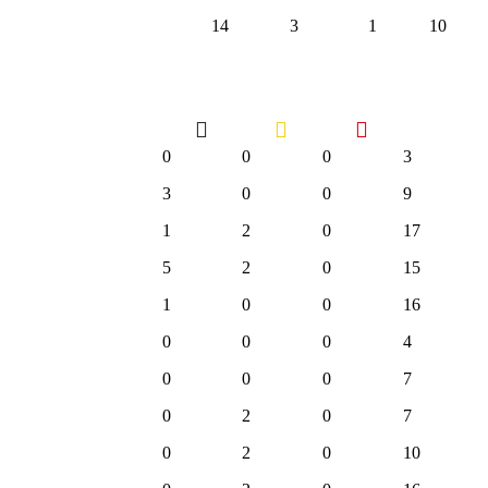
14
3
1
10
0
0
0
3
3
0
0
9
1
2
0
17
5
2
0
15
1
0
0
16
0
0
0
4
0
0
0
7
0
2
0
7
0
2
0
10