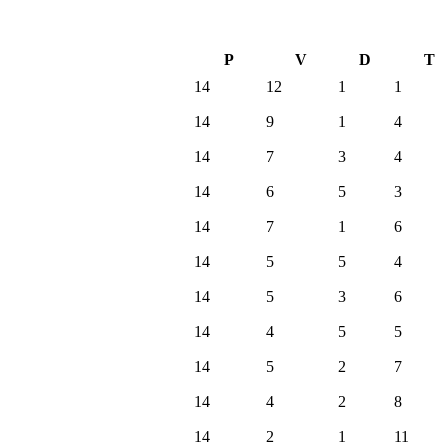
P
V
D
T
14
12
1
1
14
9
1
4
14
7
3
4
14
6
5
3
14
7
1
6
14
5
5
4
14
5
3
6
14
4
5
5
14
5
2
7
14
4
2
8
14
2
1
11