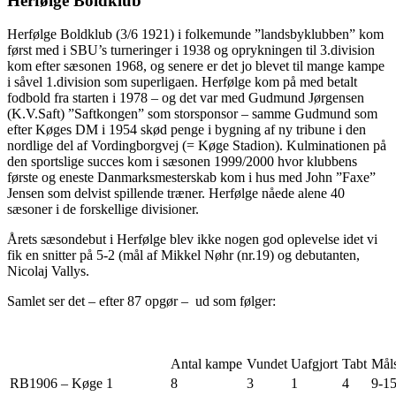
Herfølge Boldklub
Herfølge Boldklub (3/6 1921) i folkemunde ”landsbyklubben” kom
først med i SBU’s turneringer i 1938 og oprykningen til 3.division
kom efter sæsonen 1968, og senere er det jo blevet til mange kampe
i såvel 1.division som superligaen. Herfølge kom på med betalt
fodbold fra starten i 1978 – og det var med Gudmund Jørgensen
(K.V.Saft) ”Saftkongen” som storsponsor – samme Gudmund som
efter Køges DM i 1954 skød penge i bygning af ny tribune i den
nordlige del af Vordingborgvej (= Køge Stadion). Kulminationen på
den sportslige succes kom i sæsonen 1999/2000 hvor klubbens
første og eneste Danmarksmesterskab kom i hus med John ”Faxe”
Jensen som delvist spillende træner. Herfølge nåede alene 40
sæsoner i de forskellige divisioner.
Årets sæsondebut i Herfølge blev ikke nogen god oplevelse idet vi
fik en snitter på 5-2 (mål af Mikkel Nøhr (nr.19) og debutanten,
Nicolaj Vallys.
Samlet ser det – efter 87 opgør – ud som følger:
Antal kampe
Vundet
Uafgjort
Tabt
Mål
RB1906 – Køge 1
8
3
1
4
9-1