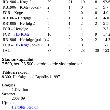
RB1906 – Køge 2
39
21
10
8
92-
RB1906 – Køge (pokal)
2
1
0
1
5-7
FCR – Køge
2
2
0
0
4-0
RB106 – Herfølge
8
1
3
4
4-1
RB1906 – Herfølg 2
5
1
2
2
5-5
FCR – Herfølge
2
0
1
1
2-3
FCR –
HB Køge
16
3
4
9
17-
RB1906 – Herfølge (pokal)
4
2
0
2
14-
FCR –
HB Køge
(pokal)
1
0
0
1
1-2
I ALT
87
34
23
30
153
Stadionkapacitet:
7.500, heraf 3.500 overdækkede siddepladser.
Tilskuerrekord:
8.300, Herfølge mod Brøndby i 1997.
Leagues
1.Division
Sæsoner
2008-09
Hjemme
Herfølge Stadion