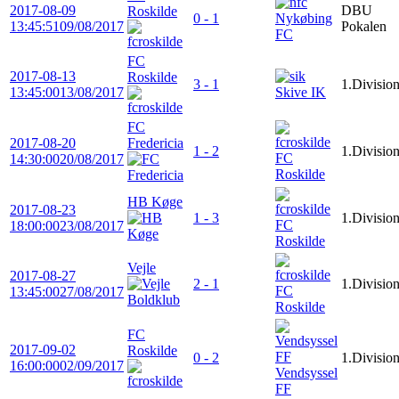
2017-08-09
DBU
Roskilde
0 - 1
Nykøbing
13:45:51
09/08/2017
Pokalen
FC
FC
2017-08-13
Roskilde
3 - 1
1.Divisio
13:45:00
13/08/2017
Skive IK
FC
2017-08-20
Fredericia
1 - 2
1.Divisio
FC
14:30:00
20/08/2017
Roskilde
HB Køge
2017-08-23
1 - 3
1.Divisio
FC
18:00:00
23/08/2017
Roskilde
Vejle
2017-08-27
2 - 1
1.Divisio
FC
13:45:00
27/08/2017
Roskilde
FC
2017-09-02
Roskilde
0 - 2
1.Divisio
16:00:00
02/09/2017
Vendsyssel
FF