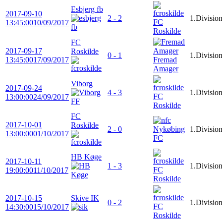
Esbjerg fb
2017-09-10
2 - 2
1.Divisio
FC
13:45:00
10/09/2017
Roskilde
FC
2017-09-17
Roskilde
0 - 1
1.Divisio
13:45:00
17/09/2017
Fremad
Amager
Viborg
2017-09-24
4 - 3
1.Divisio
FC
13:00:00
24/09/2017
Roskilde
FC
2017-10-01
Roskilde
2 - 0
Nykøbing
1.Divisio
13:00:00
01/10/2017
FC
HB Køge
2017-10-11
1 - 3
1.Divisio
FC
19:00:00
11/10/2017
Roskilde
2017-10-15
Skive IK
0 - 2
1.Divisio
FC
14:30:00
15/10/2017
Roskilde