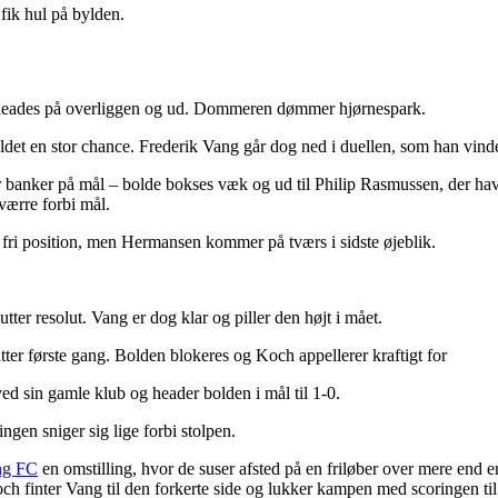
fik hul på bylden.
lden heades på overliggen og ud. Dommeren dømmer hjørnespark.
eholdet en stor chance. Frederik Vang går dog ned i duellen, som han vinde
r banker på mål – bolde bokses væk og ud til Philip Rasmussen, der hav
værre forbi mål.
i fri position, men Hermansen kommer på tværs i sidste øjeblik.
tter resolut. Vang er dog klar og piller den højt i mået.
ter første gang. Bolden blokeres og Koch appellerer kraftigt for
ed sin gamle klub og header bolden i mål til 1-0.
ngen sniger sig lige forbi stolpen.
ng FC
en omstilling, hvor de suser afsted på en friløber over mere en
ch finter Vang til den forkerte side og lukker kampen med scoringen ti