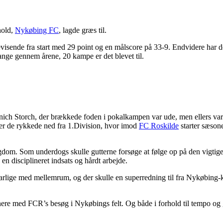
hold,
Nykøbing FC
, lagde græs til.
visende fra start med 29 point og en målscore på 33-9. Endvidere har 
ge gennem årene, 20 kampe er det blevet til.
nich Storch, der brækkede foden i pokalkampen var ude, men ellers var 
efter de rykkede ned fra 1.Division, hvor imod
FC Roskilde
starter sæson
dom. Som underdogs skulle gutterne forsøge at følge op på den vigtige
en disciplineret indsats og hårdt arbejde.
lfarlige med mellemrum, og der skulle en superredning til fra Nykøbing-k
ere med FCR’s besøg i Nykøbings felt. Og både i forhold til tempo og g