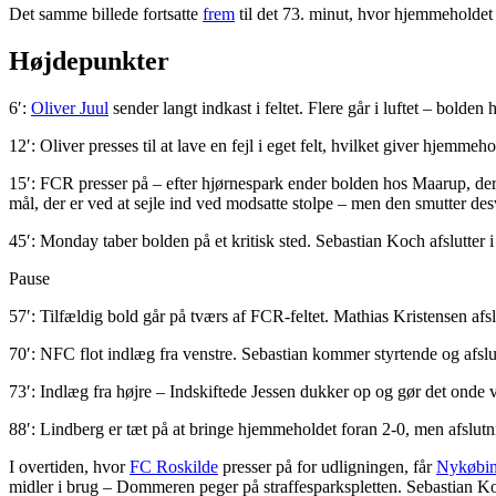
Det samme billede fortsatte
frem
til det 73. minut, hvor hjemmeholdet 
Højdepunkter
6′:
Oliver Juul
sender langt indkast i feltet. Flere går i luftet – bo
12′: Oliver presses til at lave en fejl i eget felt, hvilket giver hjemm
15′: FCR presser på – efter hjørnespark ender bolden hos Maarup, de
mål, der er ved at sejle ind ved modsatte stolpe – men den smutter des
45′: Monday taber bolden på et kritisk sted. Sebastian Koch afslutter 
Pause
57′: Tilfældig bold går på tværs af FCR-feltet. Mathias Kristensen afslu
70′: NFC flot indlæg fra venstre. Sebastian kommer styrtende og afslut
73′: Indlæg fra højre – Indskiftede Jessen dukker op og gør det onde v
88′: Lindberg er tæt på at bringe hjemmeholdet foran 2-0, men afslutni
I overtiden, hvor
FC Roskilde
presser på for udligningen, får
Nykøbi
midler i brug – Dommeren peger på straffesparkspletten. Sebastian Ko