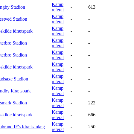
Kamp
ngby Stadion
-
613
referat
Kamp
stved Stadion
-
-
referat
Kamp
skilde idrætspark
-
-
referat
Kamp
terbro Stadion
-
-
referat
Kamp
terbro Stadion
-
-
referat
Kamp
skilde idrætspark
-
-
referat
Kamp
adsaxe Stadion
-
-
referat
Kamp
ndby Idrætspark
-
-
referat
Kamp
tsmark Stadion
-
222
referat
Kamp
skilde idrætspark
-
666
referat
Kamp
abrand IF's Idrætsanlæg
-
250
referat