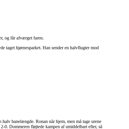
r, og får afværget faren.
de taget hjørnesparket. Han sender en halvflugter mod
d en halv banelængde. Ronan når hjem, men må tage urene
l 2-0. Dommeren fløjtede kampen af umiddelbart efter, så