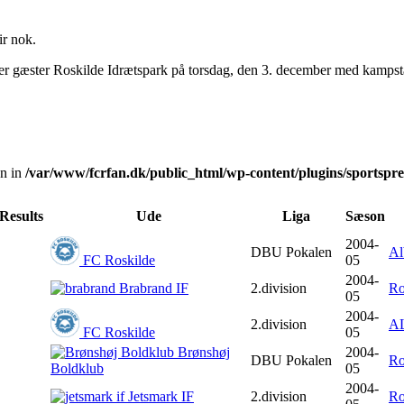
ir nok.
der gæster Roskilde Idrætspark på torsdag, den 3. december med kampstart
en in
/var/www/fcrfan.dk/public_html/wp-content/plugins/sportspres
Results
Ude
Liga
Sæson
2004-
DBU Pokalen
Al
FC Roskilde
05
2004-
Brabrand IF
2.division
Ro
05
2004-
2.division
AL
FC Roskilde
05
Brønshøj
2004-
DBU Pokalen
Ro
Boldklub
05
2004-
Jetsmark IF
2.division
Ro