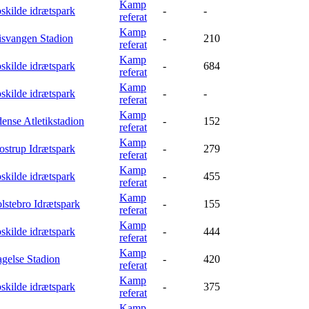
Kamp
skilde idrætspark
-
-
referat
Kamp
isvangen Stadion
-
210
referat
Kamp
skilde idrætspark
-
684
referat
Kamp
skilde idrætspark
-
-
referat
Kamp
ense Atletikstadion
-
152
referat
Kamp
ostrup Idrætspark
-
279
referat
Kamp
skilde idrætspark
-
455
referat
Kamp
lstebro Idrætspark
-
155
referat
Kamp
skilde idrætspark
-
444
referat
Kamp
agelse Stadion
-
420
referat
Kamp
skilde idrætspark
-
375
referat
Kamp