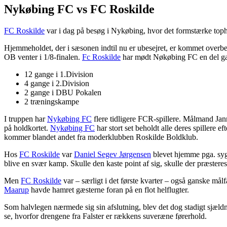
Nykøbing FC vs FC Roskilde
FC Roskilde
var i dag på besøg i Nykøbing, hvor det formstærke top
Hjemmeholdet, der i sæsonen indtil nu er ubesejret, er kommet overbe
OB venter i 1/8-finalen.
Fc Roskilde
har mødt Nøkøbing FC en del gan
12 gange i 1.Division
4 gange i 2.Division
2 gange i DBU Pokalen
2 træningskampe
I truppen har
Nykøbing FC
flere tidligere FCR-spillere. Målmand Jan
på holdkortet.
Nykøbing FC
har stort set beholdt alle deres spillere 
kommer blandet andet fra moderklubben Roskilde Boldklub.
Hos
FC Roskilde
var
Daniel Segev Jørgensen
blevet hjemme pga. syg
blive en svær kamp. Skulle den kaste point af sig, skulle der præsteres 
Men
FC Roskilde
var – særligt i det første kvarter – også ganske må
Maarup
havde hamret gæsterne foran på en flot helflugter.
Som halvlegen nærmede sig sin afslutning, blev det dog stadigt sjældn
se, hvorfor drengene fra Falster er rækkens suveræne førerhold.