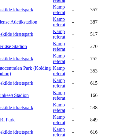
referat
Kamp
skilde idrætspark
-
357
referat
Kamp
ense Atletikstadion
-
387
referat
Kamp
skilde idrætspark
-
517
referat
Kamp
rløse Stadion
-
270
referat
Kamp
skilde idrætspark
-
752
referat
tocentralen Park (Kolding
Kamp
-
353
adion)
referat
Kamp
skilde idrætspark
-
615
referat
Kamp
nkesø Stadion
-
166
referat
Kamp
skilde idrætspark
-
538
referat
Kamp
Ri Park
-
849
referat
Kamp
skilde idrætspark
-
616
referat