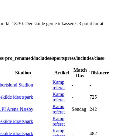
 kl. 18:30. Der skulle gerne inkasseres 3 point for at
s-pro_renamed/includes/sportspress/includes/class-
Match
Stadion
Artikel
Tilskuere
Day
Kamp
bertslund Stadion
-
-
referat
Kamp
skilde idrætspark
-
725
referat
Kamp
PI Arena Næsby
Søndag
242
referat
Kamp
skilde idrætspark
-
-
referat
Kamp
skilde idrætspark
-
482