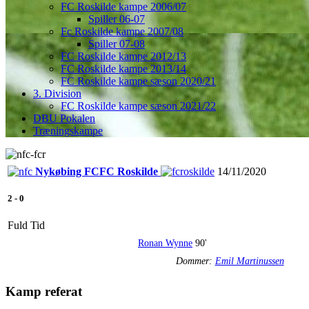
FC Roskilde kampe 2006/07
Spiller 06-07
Fc Roskilde kampe 2007/08
Spiller 07-08
FC Roskilde kampe 2012/13
FC Roskilde kampe 2013/14
FC Roskilde kampe sæson 2020/21
3. Division
FC Roskilde kampe sæson 2021/22
DBU Pokalen
Træningskampe
Nykøbing FC
FC Roskilde
14/11/2020
2
-
0
Fuld Tid
Ronan Wynne
90'
Dommer:
Emil Martinussen
Kamp referat