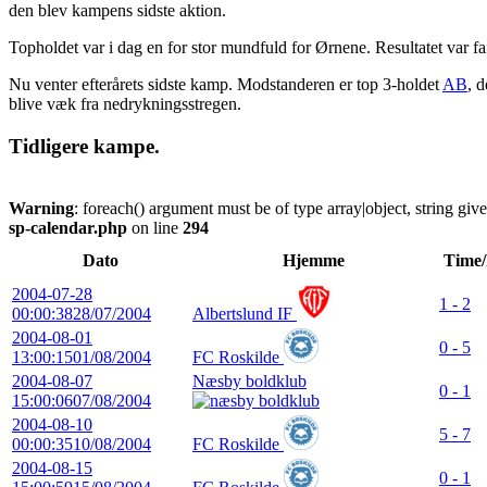
den blev kampens sidste aktion.
Topholdet var i dag en for stor mundfuld for Ørnene. Resultatet var fa
Nu venter efterårets sidste kamp. Modstanderen er top 3-holdet
AB
, 
blive væk fra nedrykningsstregen.
Tidligere kampe.
Warning
: foreach() argument must be of type array|object, string giv
sp-calendar.php
on line
294
Dato
Hjemme
Time/
2004-07-28
1 - 2
00:00:38
28/07/2004
Albertslund IF
2004-08-01
0 - 5
13:00:15
01/08/2004
FC Roskilde
2004-08-07
Næsby boldklub
0 - 1
15:00:06
07/08/2004
2004-08-10
5 - 7
00:00:35
10/08/2004
FC Roskilde
2004-08-15
0 - 1