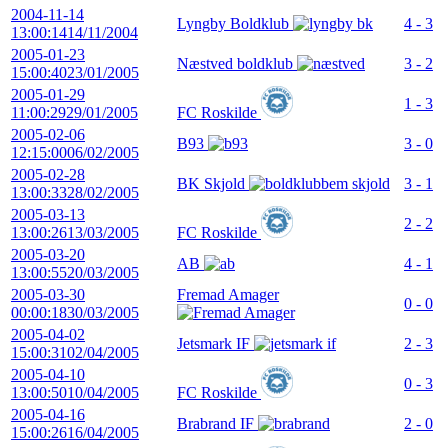
2004-11-14
Lyngby Boldklub
4 - 3
13:00:14
14/11/2004
2005-01-23
Næstved boldklub
3 - 2
15:00:40
23/01/2005
2005-01-29
1 - 3
11:00:29
29/01/2005
FC Roskilde
2005-02-06
B93
3 - 0
12:15:00
06/02/2005
2005-02-28
BK Skjold
3 - 1
13:00:33
28/02/2005
2005-03-13
2 - 2
13:00:26
13/03/2005
FC Roskilde
2005-03-20
AB
4 - 1
13:00:55
20/03/2005
2005-03-30
Fremad Amager
0 - 0
00:00:18
30/03/2005
2005-04-02
Jetsmark IF
2 - 3
15:00:31
02/04/2005
2005-04-10
0 - 3
13:00:50
10/04/2005
FC Roskilde
2005-04-16
Brabrand IF
2 - 0
15:00:26
16/04/2005